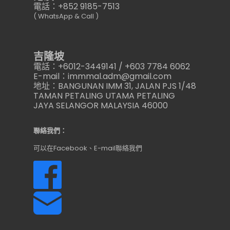
電話：+852 9185-7513
( WhatsApp & Call )
吉隆坡
電話：+6012-3449141 / +603 7784 6062
E-mail：immmal.adm@gmail.com
地址：BANGUNAN IMM 31, JALAN PJS 1/48
TAMAN PETALING UTAMA PETALING
JAYA SELANGOR MALAYSIA 46000
聯絡我們：
可以在Facebook、E-mail聯絡我們