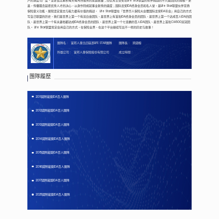
户的深度与广度，坚定信念累积每天每月所服务的家庭数量；而优秀主管奖项Life Star联盟的伙伴挑战的不只是团队的规模，更
是，传播理念延揽优秀人才的决心，以身作则成就事业新秀的速度；国际龙奖IDA终身会员和名人堂，是Life Star联盟伙伴宣扬
保险意义功能，展现坚定意志与毅力最有价值的挑战， Life Star联盟在『世界华人保险大会暨国际龙奖IDA年会』用自己的方式
写自己联盟的历史，我们是世界上第一个有双白金团队、是世界上有首批IDA终身会员的团队、是世界上第一个达成百人IDA的团
队、是世界上第一个有夫妻档都达成IDA终身会员的团队、是世界上第一个七连霸的百人IDA团队、是世界上首批CIA500双冠团
队。 Life Star联盟肯定会用自己的方式，在保险业界、在这个平台继续写出不一样的历史与故事！
團隊名：
富邦人壽北四區部LIFE STAR團隊
團隊長：
梁國榕
所屬公司：
富邦人壽保險股份有限公司
成立時間：
團隊履歷
2011國際龍獎IDA百人團隊
2012國際龍獎IDA百人團隊
2013國際龍獎IDA百人團隊
2014國際龍獎IDA百人團隊
2015國際龍獎IDA百人團隊
2016國際龍獎IDA百人團隊
2017國際龍獎IDA百人團隊
2025國際龍獎IDA百人團隊