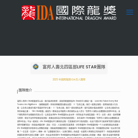
富邦人壽北四區部LIFE STAR團隊
2025
年國際龍獎IDA百人團隊
團隊簡介
富邦人寿Life Star联盟成军以来，我们追求的愿景，就如同联盟团名Life Star的字义解说一般： Look Into Fubon Every Star
Teams Are Righthere （放眼看富邦，所有的明星团队都在这里） ※『生命之星』我们一起透过保险，发挥她的意义与功
能，让生命之星成为客户家庭的守护之星。 ※『生命之星』我们一起在保险业界，提升自我价值达成愿景，让生命之星成为伙
伴的幸福之星。 「Life Star联盟」是因为一群来自台湾富邦人寿的保险从业人员与『世界华人保险大会暨国际龙奖IDA年会』这
个保险界的平台相逢的亮丽火花，让来自台湾Life Star联盟的从业伙伴，共同在此平台相互鼓励、学习、交流、成长、追求荣耀
与愿景，将在平台所学和体验及领悟，发展出具有自己特色的绩优团队。 多年来Life Star联盟和『世界华人保险大会暨国际龙
奖IDA年会』平台一起成长，Life Star联盟在学习累积的过程，已发展成为学习性的团队，在这个团队学习追求将“愿景与国际龙
奖IDA荣耀”结合，持续追求着纪律、高标、乐活、人生的典范完美尊贵，并孕育着Life Star联盟的每一个人在保险事业的发展。
Life Star联盟寻求各种可以想像的突破，领航者梁国榕区部长一直都是Life Star联盟的灵魂人物，带领着团队的每一位伙伴们领
略『一日五家，生活A+』精神，用『让跟着我们的人，比我们更好』的态度，在富邦人寿保险公司的指导下，持续追求保险界
的国际奖项IDA龙奖之荣耀。其中，杰出业务奖项Life Star联盟的伙伴挑战的不只是绩效上的突破，更是，强化专业提升服务客