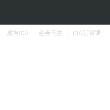
成為IDA
慈善公益
IDA院制課