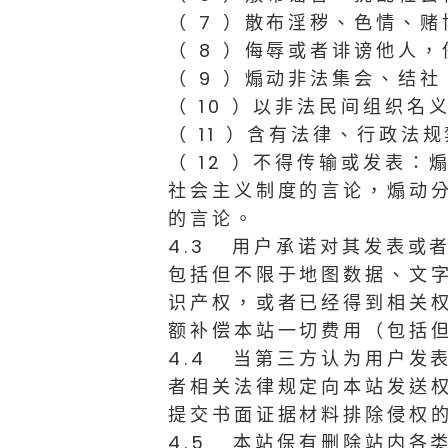
（ 7 ）散布淫秽、色情、
（ 8 ）侮辱或者诽谤他人
（ 9 ）煽动非法集会、结
（ 10 ）以非法民间组织名
（ 11 ）含有法律、行政法
（ 12 ）不得传输或发表
社会主义制度的言论，煽动
的言论。
4.3 用户承诺对其发表或
包括但不限于地图数据、文
识产权，或者已经得到相关
额补偿本站一切费用（包括
4.4 当第三方认为用户发
者相关法律规定向本站发送
提交书面证据材料排除侵权
4.5 本站保有删除站内各