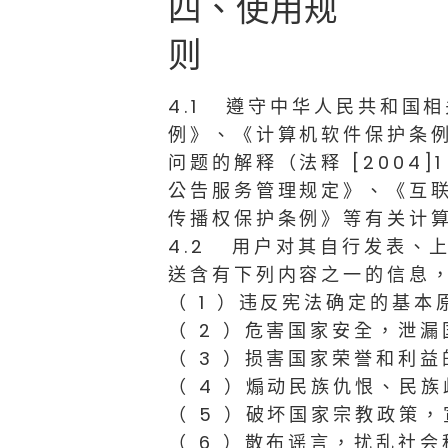
四、使用规
则
4.1 遵守中华人民共和国
例》、《计算机软件保护条
问题的解释（法释 [200
公告服务管理规定》、《互
传播权保护条例》等有关计
4.2 用户对其自行发表、
送含有下列内容之一的信息
（ 1 ）违反宪法确定的基本
（ 2 ）危害国家安全，泄
（ 3 ）损害国家荣誉和利益
（ 4 ）煽动民族仇恨、民
（ 5 ）破坏国家宗教政策
（ 6 ）散布谣言，扰乱社