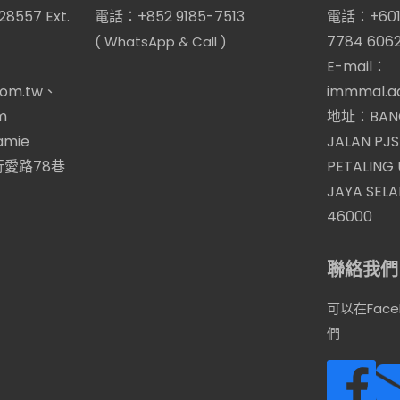
8557 Ext.
電話：+852 9185-7513
電話：+6012
7784 606
( WhatsApp & Call )
E-mail：
com.tw、
immmal.a
m
地址：BANG
jamie
JALAN PJS
愛路78巷
PETALING
JAYA SEL
46000
聯絡我們
可以在Face
們