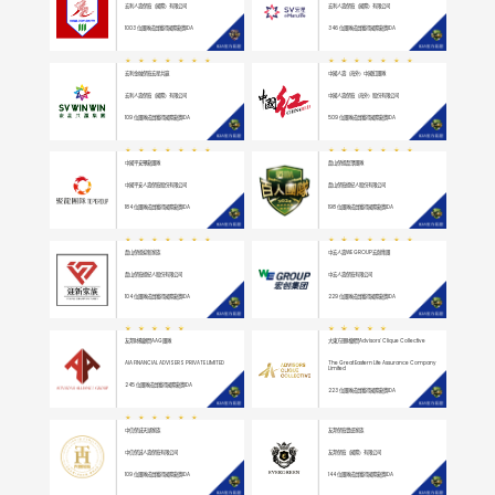
宏利人壽保險（國際）有限公司
宏利人壽保險（國際）有限公司
1003
位團隊成員獲得國際龍獎IDA
346
位團隊成員獲得國際龍獎IDA
宏利金融保險宏星共贏
中國人壽（海外）中國紅團隊
宏利人壽保險（國際）有限公司
中國人壽保險（海外）股份有限公司
109
位團隊成員獲得國際龍獎IDA
509
位團隊成員獲得國際龍獎IDA
中國平安聚龍團隊
磊山保經磊眾團隊
中國平安人壽保險股份有限公司
磊山保險經紀人股份有限公司
184
位團隊成員獲得國際龍獎IDA
198
位團隊成員獲得國際龍獎IDA
磊山保經迎新家族
中宏人壽WE GROUP宏創集團
磊山保險經紀人股份有限公司
中宏人壽保險有限公司
104
位團隊成員獲得國際龍獎IDA
229
位團隊成員獲得國際龍獎IDA
友邦財務顧問AAG團隊
大東方理財顧問Advisors' Clique Collective
AIA FINANCIAL ADVISERS PRIVATE LIMITED
The Great Eastern Life Assurance Company
Limited
245
位團隊成員獲得國際龍獎IDA
223
位團隊成員獲得國際龍獎IDA
中信保诚天湖家族
友邦保險豐盛家族
中信保誠人壽保險有限公司
友邦保險（國際）有限公司
109
位團隊成員獲得國際龍獎IDA
144
位團隊成員獲得國際龍獎IDA