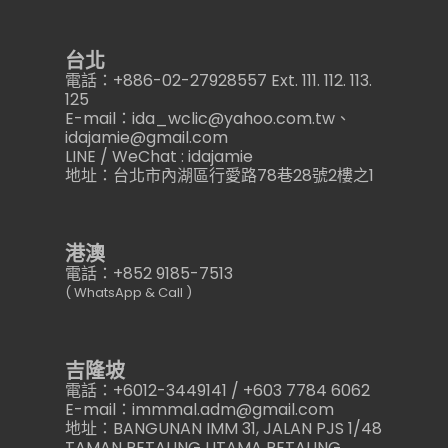
台北
電話：+886-02-27928557 Ext. 111. 112. 113.
125
E-mail：ida_wclic@yahoo.com.tw、
idajamie@gmail.com
LINE / WeChat : idajamie
地址：台北市內湖區行愛路78巷28號2樓之1
港澳
電話：+852 9185-7513
( WhatsApp & Call )
吉隆坡
電話：+6012-3449141 / +603 7784 6062
E-mail：immmal.adm@gmail.com
地址：BANGUNAN IMM 31, JALAN PJS 1/48
TAMAN PETALING UTAMA PETALING