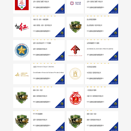
宏利人壽保險 (國際) 有限公司
宏利人壽保險 (國際) 有限公司
216
位團隊成員獲得國際龍獎IDA
140
位團隊成員獲得國際龍獎IDA
中國人壽（海外）中國紅團隊
磊山保經磊眾團隊
中國人壽保險（海外）股份有限公司
磊山保險經紀人股份有限公司
144
位團隊成員獲得國際龍獎IDA
141
位團隊成員獲得國際龍獎IDA
富邦人壽北四區部LIFE STAR團隊
友邦財務顧問AAG團隊
富邦人壽保險股份有限公司
AIA FINANCIAL ADVISERS PRIVATE LIMITED
109
位團隊成員獲得國際龍獎IDA
217
位團隊成員獲得國際龍獎IDA
大東方 Advisors Clique Collective
中信保诚天湖家族
Great Eastern Financial Advisers Private Limited
中信保誠人壽保險有限公司
139
位團隊成員獲得國際龍獎IDA
114
位團隊成員獲得國際龍獎IDA
國泰人壽中一區部
人保壽險金牛團隊
國泰人壽保險股份有限公司
中國人民人壽保險股份有限公司
199
位團隊成員獲得國際龍獎IDA
136
位團隊成員獲得國際龍獎IDA
EXCEED超越團隊
國泰人壽高一區部
富邦人壽保險股份有限公司
國泰人壽保險股份有限公司
163
位團隊成員獲得國際龍獎IDA
137
位團隊成員獲得國際龍獎IDA