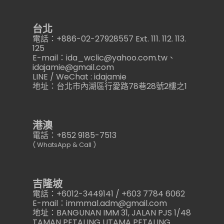
台北
電話：+886-02-27928557 Ext. 111. 112. 113.
125
E-mail：ida_wclic@yahoo.com.tw、
idajamie@gmail.com
LINE / WeChat : idajamie
地址：台北市內湖區行愛路78巷28號2樓之1
港澳
電話：+852 9185-7513
( WhatsApp & Call )
吉隆坡
電話：+6012-3449141 / +603 7784 6062
E-mail：immmal.adm@gmail.com
地址：BANGUNAN IMM 31, JALAN PJS 1/48
TAMAN PETALING UTAMA PETALING