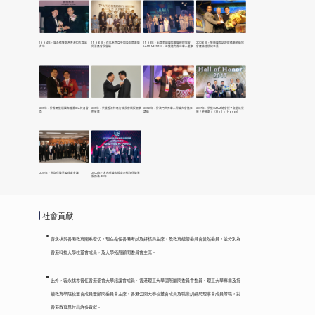
1994年，容永祺獲選為香港10大傑出
1996年，在馬來西亞參加亞太區壽險
1998年，出席美國國際壽險經理協會
2006年，獲頒國際認證財務顧問師協
青年
同業員會長會議
LAMP MEETING，並獲邀為首位華人董事
會羅倫達頓紀念獎
2011年，於首爾獲頒國際龍獎IDA終身會
2011年，榮獲香港特區行政長官頒授銀紫
2016年，於澳門世界華人保險大會擔任
2017年，榮獲GAMA總會授予殿堂級榮
員
荊星章
講師
譽「榮譽廊」（Hall of Honor）
2017年，參與保險業監理處會議
2022年，友邦保險表揚容永祺在保險業
服務滿40年
社會貢獻
容永祺與香港教育關系密切，現在擔任香港考試及評核局主席，及教育統籌委員會當然委員，並分別為
香港科技大學校董會成員，及大學拓展顧問委員會主席。
此外，容永祺亦曾任香港都會大學諮議會成員、香港理工大學國際顧問委員會委員、理工大學專業及持
續教育學院校董會成員暨顧問委員會主席、香港公開大學校董會成員及職業訓練局理事會成員等職，對
香港教育界付出許多貢獻。