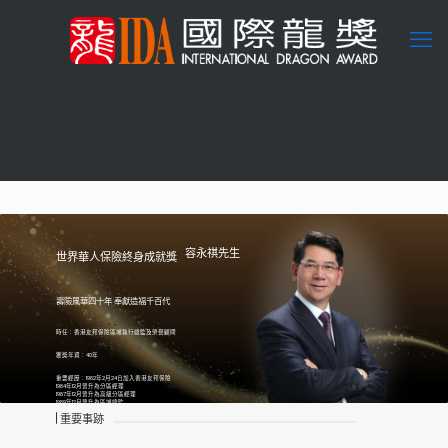
容永祺先生
世界華人保險終身成就獎
壽險風華四十年 奉獻造福千百代
時任：香港友邦保險區域執行總監及榮譽顧問
獲獎年資：40年
重要經歷：1982年2月24日加入香港友邦保險
1984年12月晉升為分區經理
1987年12月晉升為高級分區經理
1989年12月晉升為區域總監
1999年12月晉升為資深區域總監
重要事跡
2010年7月晉升為區域執行總監
2020年1月起擔任香港友邦保險榮譽顧問