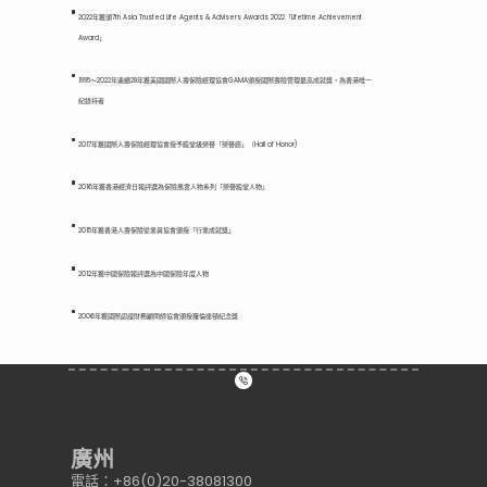
2022年獲頒7th Asia Trusted Life Agents & Advisers Awards 2022「Lifetime Achievement
Award」
1995～2022年連續28年獲美國國際人壽保險經理協會GAMA頒授國際壽險管理最高成就獎，為香港唯一
紀錄持者
2017年獲國際人壽保險經理協會授予殿堂級榮譽「榮譽廊」（Hall of Honor)
2016年獲香港經濟日報評選為保險風雲人物系列「榮譽殿堂人物」
2015年獲香港人壽保險從業員協會頒授「行業成就獎」
2012年獲中國保險報評選為中國保險年度人物
2006年獲國際認證財務顧問師協會頒授羅倫達頓紀念獎
廣州
電話：+86(0)20-38081300