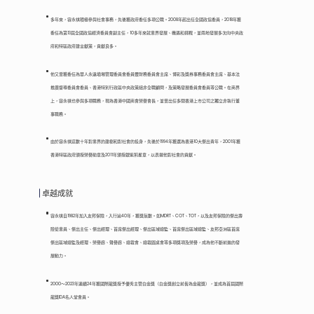
多年來，容永祺積極參與社會事務，先後獲政府委任多項公職。2008年起出任全國政協委員，2018年獲
委任為第13屆全國政協經濟委員會副主任，10多年來就業界發展、機遇和挑戰，並兩地發展多次向中央政
府和特區政府建言獻策，貢獻良多。
他又曾獲委任為華人永遠墳場管理委員會委員暨財務委員會主席、博彩及獎券事務委員會主席、基本法
推廣督導委員會委員、香港特別行政區中央政策組非全職顧問，及策略發展委員會委員等公職。在商界
上，容永祺也參與多項職務，現為香港中國商會榮譽會長，並曾出任多間香港上市公司之獨立非執行董
事職務。
由於容永祺這數十年對業界的建樹和對社會的投身，先後於1994年獲選為香港10大傑出青年，2001年獲
香港特區政府頒授榮譽勛章及2011年頒授銀紫荊星章，以表揚他對社會的貢獻。
卓越成就
容永祺自1982年加入友邦保險，入行逾40年，獲獎無數。如MDRT、COT、TOT，以及友邦保險的傑出壽
險從業員、傑出主任、傑出經理、首席傑出經理、傑出區域總監、首席傑出區域總監、友邦亞洲區首席
傑出區域總監及經理、榮譽廊、聲譽廊、總裁會、總裁圓桌會等多項獎項及榮譽，成為他不斷前進的發
展動力。
2000～2023年連續24年獲國際龍獎授予優秀主管白金獎（白金獎創立前皆為金龍獎），並成為首屆國際
龍獎IDA名人堂會員。