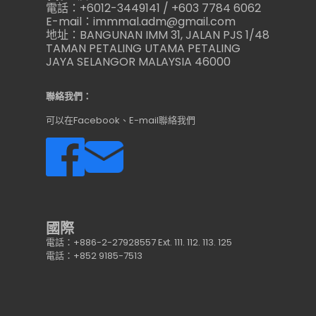
電話：+6012-3449141 / +603 7784 6062
E-mail：immmal.adm@gmail.com
地址：BANGUNAN IMM 31, JALAN PJS 1/48
TAMAN PETALING UTAMA PETALING
JAYA SELANGOR MALAYSIA 46000
聯絡我們：
可以在Facebook、E-mail聯絡我們
國際
電話：+886-2-27928557 Ext. 111. 112. 113. 125
電話：+852 9185-7513