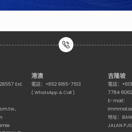
港澳
吉隆坡
8557 Ext.
電話：+852 9185-7513
電話：+6012
7784 606
( WhatsApp & Call )
E-mail：
com.tw、
immmal.a
m
地址：BANG
jamie
JALAN PJS