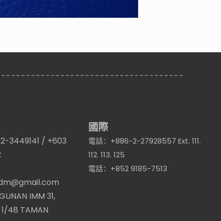
國際
-3449141 / +603
電話：+886-2-27928557 Ext. 111.
2
112. 113. 125
電話：+852 9185-7513
dm@gmail.com
UNAN IMM 31,
 1/48 TAMAN