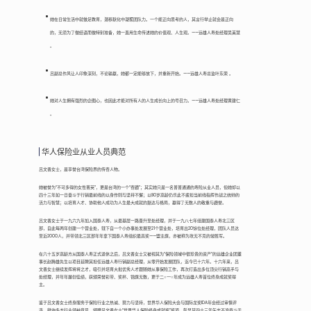
她在日常生活中就做足教育，潜移默化中凝聚团队力。一个能正向思考的人，其言行举止就会是正向
的，无须为了做结语而做特别准备，她一直用生命传述她的价值观、人生观。——远雄人寿处经理吴美慧
。
吕副总作风让人印象深刻，不论输赢，她都一定能够放下，并重新开始。——远雄人寿总监叶东荣 。
她对人生拥有强烈的企图心，也因此才能对所有人的人生成长向上的号召力。——远雄人寿处经理黄建仁
。
华人保险业从业人员典范
吕文香女士，是享誉台湾保险界的传奇人物。
她被誉为“不可多得的女性菁英”，更是台湾的一个“奇蹟”；其实她只是一名普普通通的寿险从业人员，但她却以
四十三年如一日奋斗于行销最前线的以身作则与坚持不懈；以80岁高龄仍乐此不疲担当前线指挥作战之统帅的
活力与智慧；以培育人才、协助他人成功为人生最大成就的豁达与格局，赢得了无数人的敬重与讚誉。
吕文香女士于一九六九年加入国泰人寿，从最基层一路晋升至处经理，并于一九八七年组建国泰人寿北三区
部，自此每两年创建一个营业处，辖下自一个小办事处发展至21个营业处，培育出20馀位处经理，团队人员达
至近2000人，并带领北三区部年年拿下国泰人寿组织最高奖——盟主旗，亦被称为攻无不克的常胜军。
在六十五岁高龄方从国泰人寿正式退休之后，吕文香女士又被视其为“保险领域中很珍贵的资产”的远雄企业团董
事长赵腾雄先生以项目延聘其担任远雄人寿行销副总经理，从零开始发展团队，迄今已十六年。十六年来，吕
文香女士继续发挥将将之才，吸引并培育大批优秀人才跟随她从事保险工作，再次打造出多位顶尖行销高手与
处经理，并年年屡创佳绩，获颁荣誉彩带、奖杯、锦旗无数，更于二○一○年成为远雄人寿首位终身成就奖得
主。
鉴于吕文香女士终身服务于保险行业之热诚、努力与坚持，世界华人保险大会与国际龙奖IDA年会经过审慎评
选，徵询多方行业领袖意见，颁赠吕文香女士“世界华人保险终身成就奖”奖项，彰显其四十三年矢志不渝奋斗于