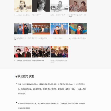
一九四九年女青年工作大队受训英姿
典雅端庄的清秀佳人
担任国泰人寿推展处处长时期留影
担任国泰人寿处经理时期与先生一同参
加活动
国泰人寿蔡万霖董事长至北三区颁发盟
国泰人寿北三区盟主旗庆功宴大会
二○○七年远雄人寿表扬大会
于二○○五年荣获SAP通讯处组五星会员
主旗
二○一○年荣获远雄人寿首位终身成就奖
吕文香与远雄德威同仁合影
荣获远雄人寿终身成就奖时和与会全体
人员合影
深获爱戴与敬重
当每一位伙伴面临关键时刻时，她都充当著重要的领导角色，给予握手的温暖与信心，让伙伴自然走出
来。她是正面的力量，是希望的力量，在她身边没人敢休息，都希望能一直做到一百岁。——远雄人寿区
经理翁洁月。
她总是说“就是要高高的失败，也不要低低的成功”“往前衝就对了”，全部都是正面积极的思维。——远雄
人寿区经理游贵美。