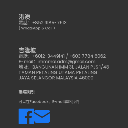
港澳
電話：+852 9185-7513
( WhatsApp & Call )
吉隆坡
電話：+6012-3449141 / +603 7784 6062
E-mail：immmal.adm@gmail.com
地址：BANGUNAN IMM 31, JALAN PJS 1/48
TAMAN PETALING UTAMA PETALING
JAYA SELANGOR MALAYSIA 46000
聯絡我們：
可以在Facebook、E-mail聯絡我們