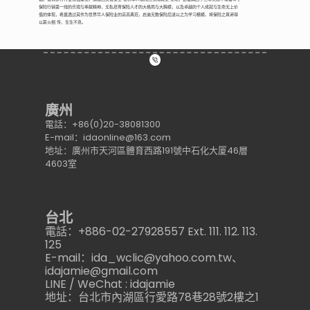
保险行销第一线的乐观与奉献精神，无私培育保险人才的大格局与大胸襟，以及卓越的个人成就与生命无上价
值的体现，希冀透过其作为世界华人保险业的崇高典范，启迪无数保险后进以之为学习楷模，将保险之真谛得
以薪火相 传、生生不息。
廣州
電話：+86(0)20-38081300
E-mail：idaonline@163.com
地址：廣州市天河區體育西路191號中石化大厦46層
4603室
台北
電話：+886-02-27928557 Ext. 111. 112. 113.
125
E-mail：ida_wclic@yahoo.com.tw、
idajamie@gmail.com
LINE / WeChat : idajamie
地址：台北市內湖區行愛路78巷28號2樓之1