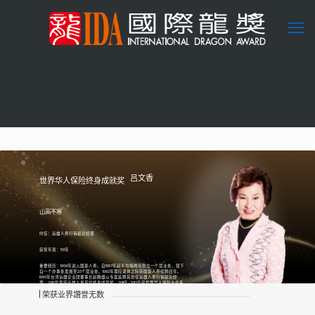
吕文香
世界华人保险终身成就奖
山高不寒
时任：远雄人寿行销副总经理
获奖年资：50年
重要经历：1969年进入国泰人寿。自1987年起平均每两年创立一个营业处，辖下
自一个办事处发展至23个营业处。1992年理应退休之际获国泰人寿续聘四年。
1996年台湾远雄企业团董事长赵腾雄以专案延聘其担任远雄人寿行销副总经
理。2010年荣获远雄人寿首位终身成就奖。2011年~2012年受世界华人保险大会系
列演讲会之邀于多地演讲，获得巨大反响。著作《88个宝藏》受到两岸三地保
荣获业界讚誉无数
险从业人员热捧。