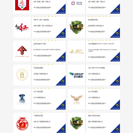
宏利人寿保险（国际）有限公司
宏利人寿保险（国际）有限公司
216
位团队成员获得国际龙奖IDA
140
位团队成员获得国际龙奖IDA
中国人寿（海外）中国红团队
磊山保经磊众团队
中国人寿保险（海外）股份有限公司
磊山保险经纪人股份有限公司
144
位团队成员获得国际龙奖IDA
141
位团队成员获得国际龙奖IDA
友邦财务顾问AAG团队
大东方理财顾问Advisors' Clique Collective
AIA FINANCIAL ADVISERS PRIVATE LIMITED
The Great Eastern Life Assurance Company
Limited
200
位团队成员获得国际龙奖IDA
139
位团队成员获得国际龙奖IDA
中信保诚天湖家族
中宏人寿WE GROUP宏创集团
中信保诚人寿保险有限公司
中宏人寿保险有限公司
114
位团队成员获得国际龙奖IDA
102
位团队成员获得国际龙奖IDA
太平人寿海淀团队
太平人寿东城团队
太平人寿保险有限公司
太平人寿保险有限公司
105
位团队成员获得国际龙奖IDA
100
位团队成员获得国际龙奖IDA
人保寿险金牛团队
国泰人寿专招台中区部
中国人民人寿保险股份有限公司
国泰人寿保险股份有限公司
136
位团队成员获得国际龙奖IDA
134
位团队成员获得国际龙奖IDA